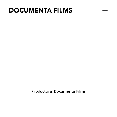
EQUIPAMIENTO
WORK
WE ARE
CONTACT |
ESPAÑOL
Productora: Documenta Films