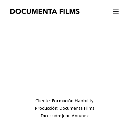
EQUIPAMIENTO
WORK
WE ARE
CONTACT |
ESPAÑOL
Cliente: Formación Habbility
Producción: Documenta Films
Dirección: Joan Antúnez